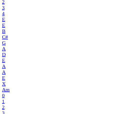
2
3
4
E
E
B
C#
G
A
D
E
A
A
E
X
Am
0
1
2
3