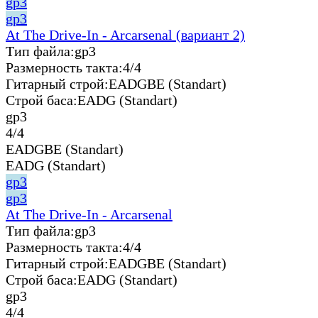
gp3
gp3
At The Drive-In - Arcarsenal (вариант 2)
Тип файла:
gp3
Размерность такта:
4/4
Гитарный строй:
EADGBE (Standart)
Строй баса:
EADG (Standart)
gp3
4/4
EADGBE (Standart)
EADG (Standart)
gp3
gp3
At The Drive-In - Arcarsenal
Тип файла:
gp3
Размерность такта:
4/4
Гитарный строй:
EADGBE (Standart)
Строй баса:
EADG (Standart)
gp3
4/4