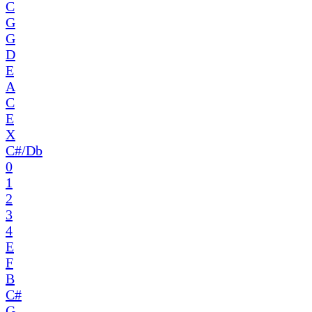
C
G
G
D
E
A
C
E
X
C#/Db
0
1
2
3
4
E
F
B
C#
G