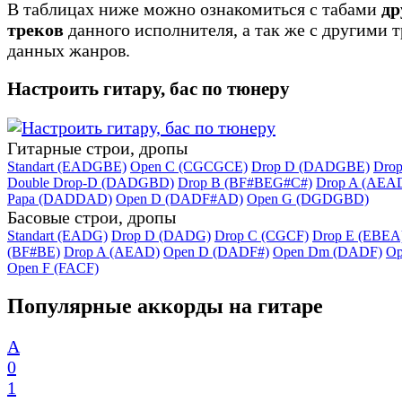
В таблицах ниже можно ознакомиться с табами
др
треков
данного исполнителя, а так же с другими 
данных жанров.
Настроить гитару, бас по тюнеру
Гитарные строи, дропы
Standart (EADGBE)
Open C (CGCGCE)
Drop D (DADGBE)
Dro
Double Drop-D (DADGBD)
Drop B (BF#BEG#C#)
Drop A (AEA
Papa (DADDAD)
Open D (DADF#AD)
Open G (DGDGBD)
Басовые строи, дропы
Standart (EADG)
Drop D (DADG)
Drop C (CGCF)
Drop E (EBEA
(BF#BE)
Drop A (AEAD)
Open D (DADF#)
Open Dm (DADF)
Op
Open F (FACF)
Популярные аккорды на гитаре
A
0
1