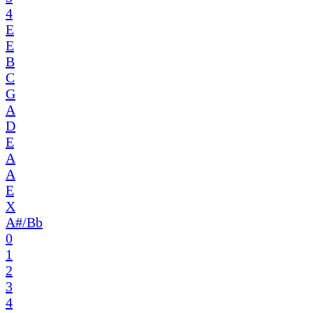
4
E
E
B
C
G
A
D
E
A
A
E
X
A#/Bb
0
1
2
3
4