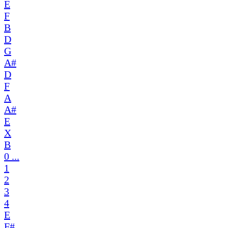
E
F
B
D
G
A#
D
F
A
A#
E
X
B
0 ...
1
2
3
4
E
F#