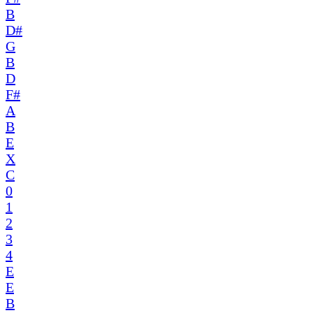
B
D#
G
B
D
F#
A
B
E
X
C
0
1
2
3
4
E
E
B