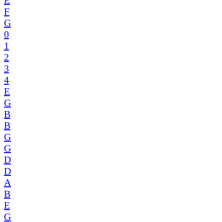
F
G
0
1
2
3
4
E
G
B
B
G
G
D
D
A
B
E
G