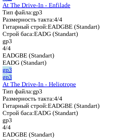
At The Drive-In - Enfilade
Тип файла:
gp3
Размерность такта:
4/4
Гитарный строй:
EADGBE (Standart)
Строй баса:
EADG (Standart)
gp3
4/4
EADGBE (Standart)
EADG (Standart)
gp3
gp3
At The Drive-In - Heliotrope
Тип файла:
gp3
Размерность такта:
4/4
Гитарный строй:
EADGBE (Standart)
Строй баса:
EADG (Standart)
gp3
4/4
EADGBE (Standart)