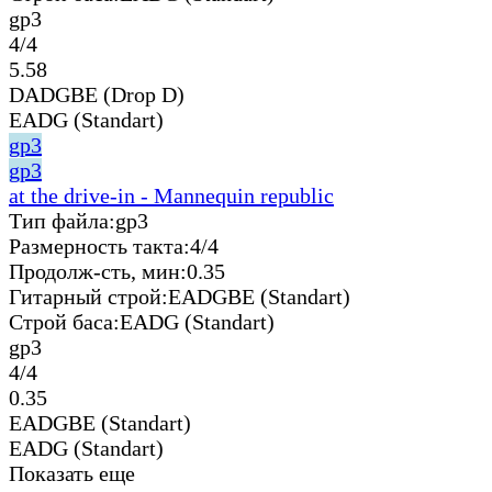
gp3
4/4
5.58
DADGBE (Drop D)
EADG (Standart)
gp3
gp3
at the drive-in - Mannequin republic
Тип файла:
gp3
Размерность такта:
4/4
Продолж-сть, мин:
0.35
Гитарный строй:
EADGBE (Standart)
Строй баса:
EADG (Standart)
gp3
4/4
0.35
EADGBE (Standart)
EADG (Standart)
Показать еще