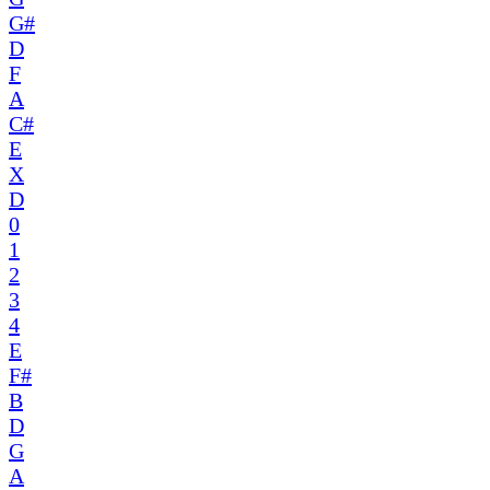
G#
D
F
A
C#
E
X
D
0
1
2
3
4
E
F#
B
D
G
A