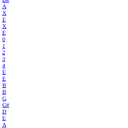
A
X
E
X
E
0
1
2
3
4
E
E
B
B
G
G#
D
E
A