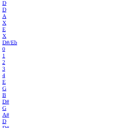
D
D
A
X
E
X
D#/Eb
0
1
2
3
4
E
G
B
D#
G
A#
D
D#