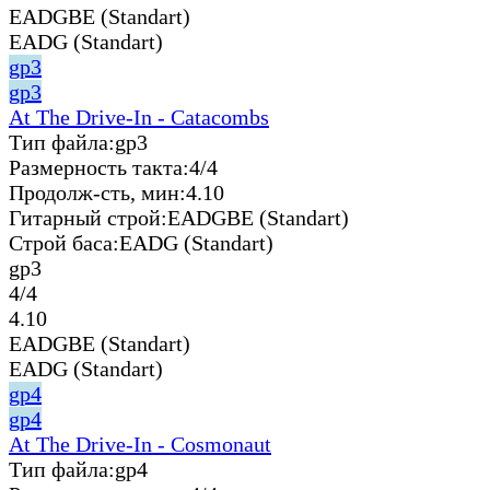
EADGBE (Standart)
EADG (Standart)
gp3
gp3
At The Drive-In - Catacombs
Тип файла:
gp3
Размерность такта:
4/4
Продолж-сть, мин:
4.10
Гитарный строй:
EADGBE (Standart)
Строй баса:
EADG (Standart)
gp3
4/4
4.10
EADGBE (Standart)
EADG (Standart)
gp4
gp4
At The Drive-In - Cosmonaut
Тип файла:
gp4