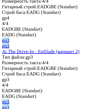
Размерность такта:
4/4
Гитарный строй:
EADGBE (Standart)
Строй баса:
EADG (Standart)
gp4
4/4
EADGBE (Standart)
EADG (Standart)
gp3
gp3
At The Drive-In - Enfilade (вариант 2)
Тип файла:
gp3
Размерность такта:
4/4
Гитарный строй:
EADGBE (Standart)
Строй баса:
EADG (Standart)
gp3
4/4
EADGBE (Standart)
EADG (Standart)
gp3
gp3