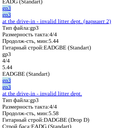
EADG (Standart)
gp3
gp3
at the drive-in - invalid litter dept. (вариант 2)
Тип файла:
gp3
Размерность такта:
4/4
Продолж-сть, мин:
5.44
Гитарный строй:
EADGBE (Standart)
gp3
4/4
5.44
EADGBE (Standart)
gp3
gp3
at the drive-in - invalid litter dept.
Тип файла:
gp3
Размерность такта:
4/4
Продолж-сть, мин:
5.58
Гитарный строй:
DADGBE (Drop D)
Строй баса:
EADG (Standart)