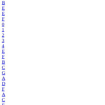
B
E
E
F
0
1
2
3
4
E
F
B
C
G
A
D
F
A
C
E