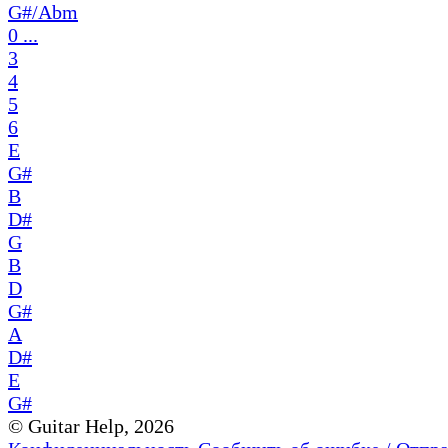
G#/Abm
0 ...
3
4
5
6
E
G#
B
D#
G
B
D
G#
A
D#
E
G#
© Guitar Help, 2026