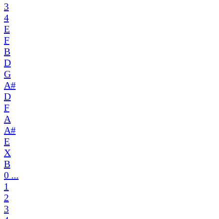
3
4
E
F
B
D
G
A#
D
F
A
A#
E
X
B
0 ...
1
2
3