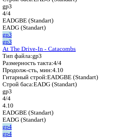
gp3
4/4
EADGBE (Standart)
EADG (Standart)
gp3
gp3
At The Drive-In - Catacombs
Тип файла:
gp3
Размерность такта:
4/4
Продолж-сть, мин:
4.10
Гитарный строй:
EADGBE (Standart)
Строй баса:
EADG (Standart)
gp3
4/4
4.10
EADGBE (Standart)
EADG (Standart)
gp4
gp4