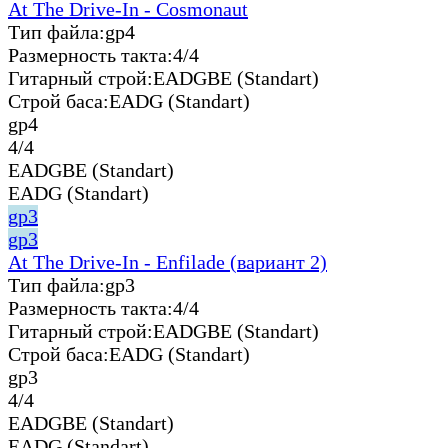
At The Drive-In - Cosmonaut
Тип файла:
gp4
Размерность такта:
4/4
Гитарный строй:
EADGBE (Standart)
Строй баса:
EADG (Standart)
gp4
4/4
EADGBE (Standart)
EADG (Standart)
gp3
gp3
At The Drive-In - Enfilade (вариант 2)
Тип файла:
gp3
Размерность такта:
4/4
Гитарный строй:
EADGBE (Standart)
Строй баса:
EADG (Standart)
gp3
4/4
EADGBE (Standart)
EADG (Standart)