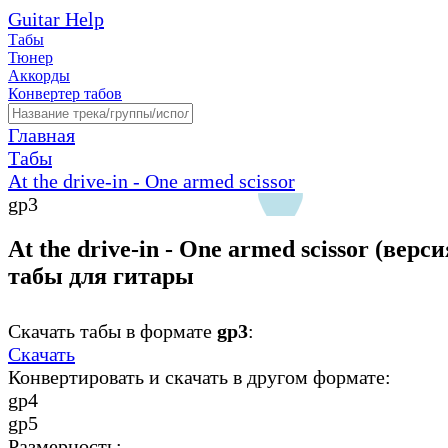
Guitar Help
Табы
Тюнер
Аккорды
Конвертер табов
Главная
Табы
At the drive-in - One armed scissor
gp3
At the drive-in - One armed scissor (версия
табы для гитары
Скачать табы в формате
gp3
:
Скачать
Конвертировать и скачать в другом формате:
gp4
gp5
Размерность: