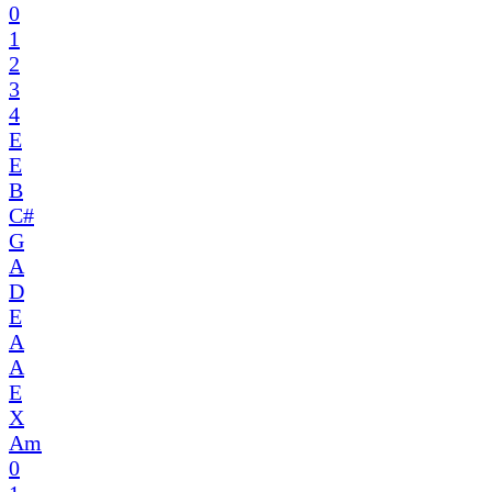
0
1
2
3
4
E
E
B
C#
G
A
D
E
A
A
E
X
Am
0