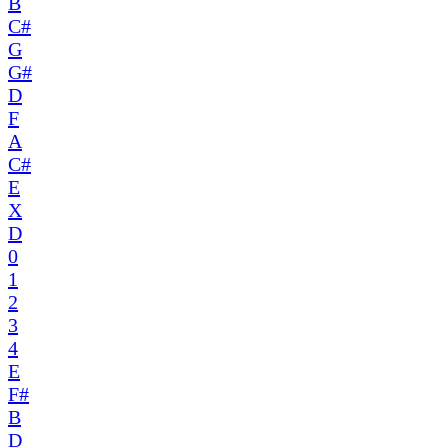
B
C#
G
G#
D
F
A
C#
E
X
D
0
1
2
3
4
E
F#
B
D