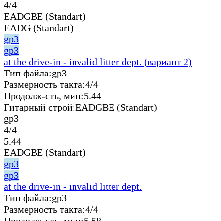
4/4
EADGBE (Standart)
EADG (Standart)
gp3
gp3
at the drive-in - invalid litter dept. (вариант 2)
Тип файла:
gp3
Размерность такта:
4/4
Продолж-сть, мин:
5.44
Гитарный строй:
EADGBE (Standart)
gp3
4/4
5.44
EADGBE (Standart)
gp3
gp3
at the drive-in - invalid litter dept.
Тип файла:
gp3
Размерность такта:
4/4
Продолж-сть, мин:
5.58