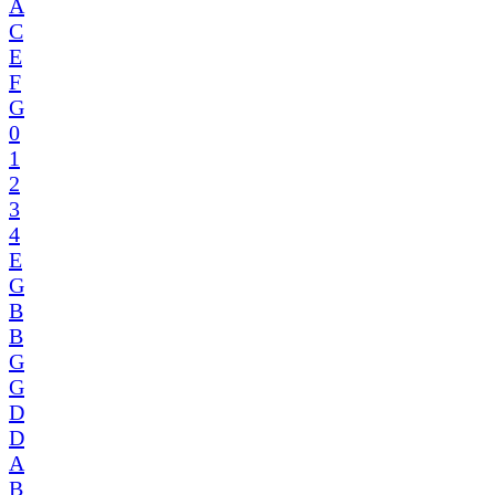
A
C
E
F
G
0
1
2
3
4
E
G
B
B
G
G
D
D
A
B