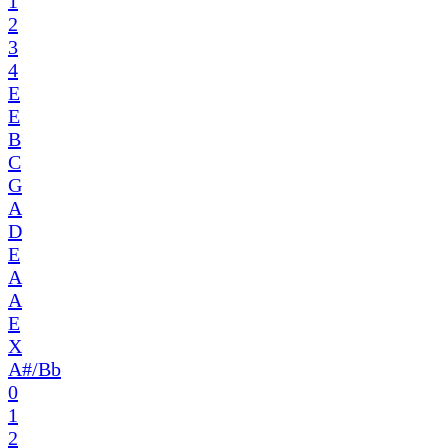
1
2
3
4
E
E
B
C
G
A
D
E
A
A
E
X
A#/Bb
0
1
2