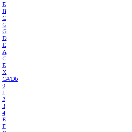
E
B
C
G
G
D
E
A
C
E
X
C#/Db
0
1
2
3
4
E
F