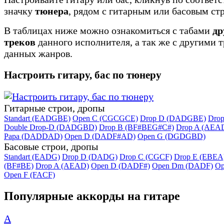
значку
тюнера
, рядом с гитарным или басовым ст
В таблицах ниже можно ознакомиться с табами
др
треков
данного исполнителя, а так же с другими 
данных жанров.
Настроить гитару, бас по тюнеру
Гитарные строи, дропы
Standart (EADGBE)
Open C (CGCGCE)
Drop D (DADGBE)
Dro
Double Drop-D (DADGBD)
Drop B (BF#BEG#C#)
Drop A (AEA
Papa (DADDAD)
Open D (DADF#AD)
Open G (DGDGBD)
Басовые строи, дропы
Standart (EADG)
Drop D (DADG)
Drop C (CGCF)
Drop E (EBEA
(BF#BE)
Drop A (AEAD)
Open D (DADF#)
Open Dm (DADF)
Op
Open F (FACF)
Популярные аккорды на гитаре
A