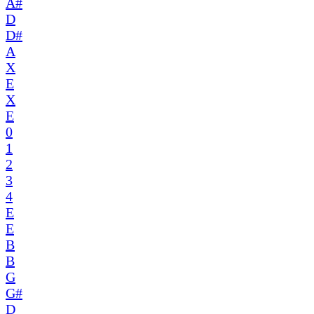
A#
D
D#
A
X
E
X
E
0
1
2
3
4
E
E
B
B
G
G#
D