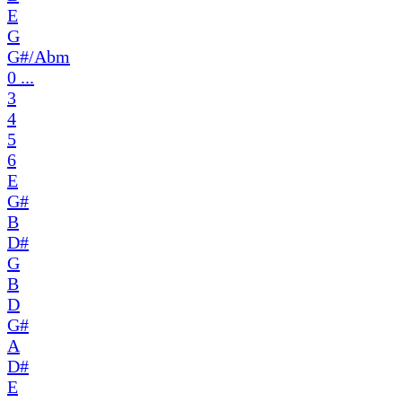
E
G
G#/Abm
0 ...
3
4
5
6
E
G#
B
D#
G
B
D
G#
A
D#
E