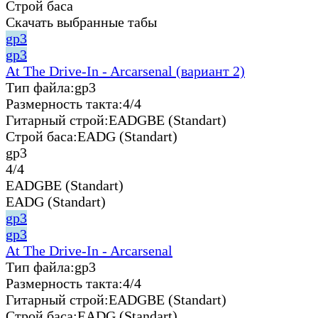
Строй баса
Скачать выбранные табы
gp3
gp3
At The Drive-In - Arcarsenal (вариант 2)
Тип файла:
gp3
Размерность такта:
4/4
Гитарный строй:
EADGBE (Standart)
Строй баса:
EADG (Standart)
gp3
4/4
EADGBE (Standart)
EADG (Standart)
gp3
gp3
At The Drive-In - Arcarsenal
Тип файла:
gp3
Размерность такта:
4/4
Гитарный строй:
EADGBE (Standart)
Строй баса:
EADG (Standart)