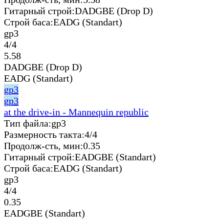
Гитарный строй:
DADGBE (Drop D)
Строй баса:
EADG (Standart)
gp3
4/4
5.58
DADGBE (Drop D)
EADG (Standart)
gp3
gp3
at the drive-in - Mannequin republic
Тип файла:
gp3
Размерность такта:
4/4
Продолж-сть, мин:
0.35
Гитарный строй:
EADGBE (Standart)
Строй баса:
EADG (Standart)
gp3
4/4
0.35
EADGBE (Standart)