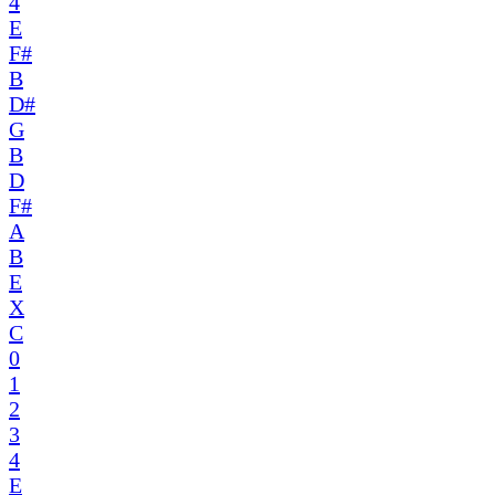
4
E
F#
B
D#
G
B
D
F#
A
B
E
X
C
0
1
2
3
4
E