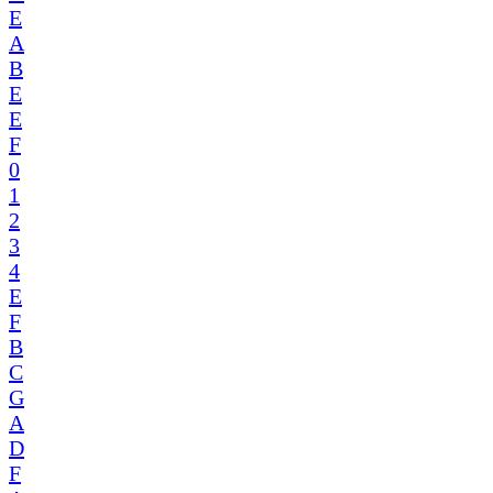
E
A
B
E
E
F
0
1
2
3
4
E
F
B
C
G
A
D
F