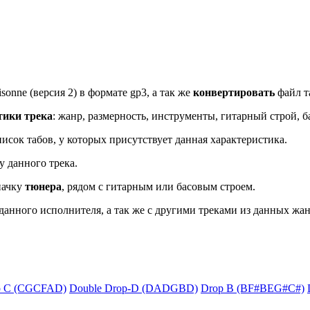
sonne (версия 2) в формате gp3, а так же
конвертировать
файл та
тики трека
: жанр, размерность, инструменты, гитарный строй, б
исок табов, у которых присутствует данная характеристика.
у данного трека.
начку
тюнера
, рядом с гитарным или басовым строем.
данного исполнителя, а так же с другими треками из данных жан
p C (CGCFAD)
Double Drop-D (DADGBD)
Drop B (BF#BEG#C#)