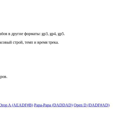
бов в другие форматы: gp3, gp4, gp5.
асовый строй, темп и время трека.
ров.
Drop A (AEADF#B)
Papa-Papa (DADDAD)
Open D (DADF#AD)