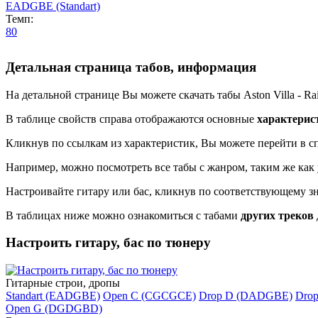
EADGBE (Standart)
Темп:
80
Детальная страница табов, информация
На детальной странице Вы можете скачать табы Aston Villa - Rai
В таблице свойств справа отображаются основные
характерис
Кликнув по ссылкам из характеристик, Вы можете перейти в сп
Например, можно посмотреть все табы с жанром, таким же как 
Настроивайте гитару или бас, кликнув по соответствующему з
В таблицах ниже можно ознакомиться с табами
других треков
Настроить гитару, бас по тюнеру
Гитарные строи, дропы
Standart (EADGBE)
Open C (CGCGCE)
Drop D (DADGBE)
Dro
Open G (DGDGBD)