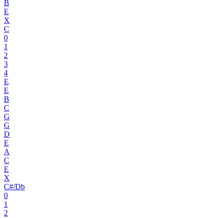
B
E
X
C
0
1
2
3
4
E
E
B
C
G
G
D
E
A
C
E
X
C#/Db
0
1
2