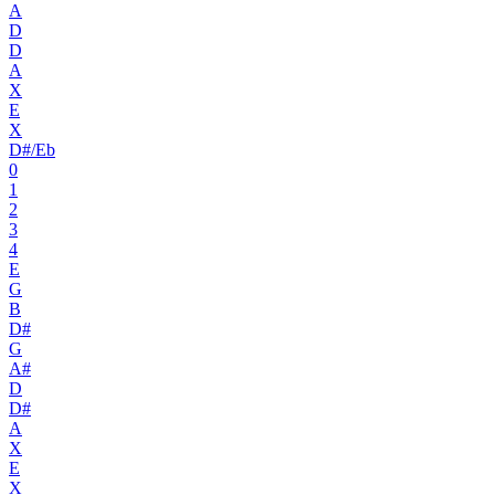
A
D
D
A
X
E
X
D#/Eb
0
1
2
3
4
E
G
B
D#
G
A#
D
D#
A
X
E
X