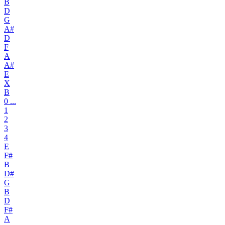
B
D
G
A#
D
F
A
A#
E
X
B
0 ...
1
2
3
4
E
F#
B
D#
G
B
D
F#
A