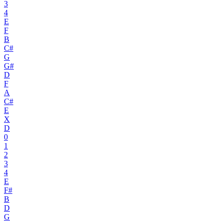
3
4
E
F
B
C#
G
G#
D
F
A
C#
E
X
D
0
1
2
3
4
E
F#
B
D
G