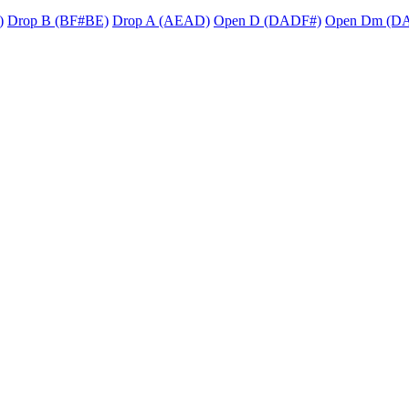
)
Drop B (BF#BE)
Drop A (AEAD)
Open D (DADF#)
Open Dm (D