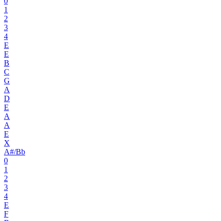
0
1
2
3
4
E
E
B
C
G
A
D
E
A
A
E
X
A#/Bb
0
1
2
3
4
E
F