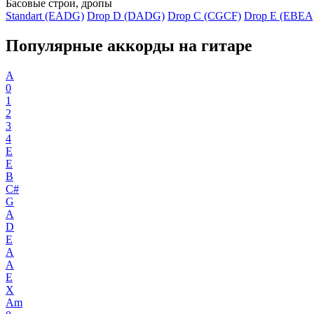
Басовые строи, дропы
Standart (EADG)
Drop D (DADG)
Drop C (CGCF)
Drop E (EBEA
Популярные аккорды на гитаре
A
0
1
2
3
4
E
E
B
C#
G
A
D
E
A
A
E
X
Am