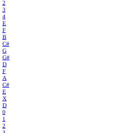
2
3
4
E
F
B
C#
G
G#
D
F
A
C#
E
X
D
0
1
2
3