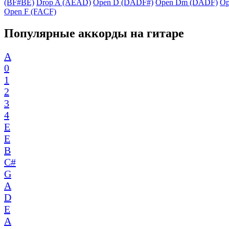
(BF#BE)
Drop A (AEAD)
Open D (DADF#)
Open Dm (DADF)
Op
Open F (FACF)
Популярные аккорды на гитаре
A
0
1
2
3
4
E
E
B
C#
G
A
D
E
A