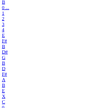
B
0 ...
1
2
3
4
E
F#
B
D#
G
B
D
F#
A
B
E
X
C
0