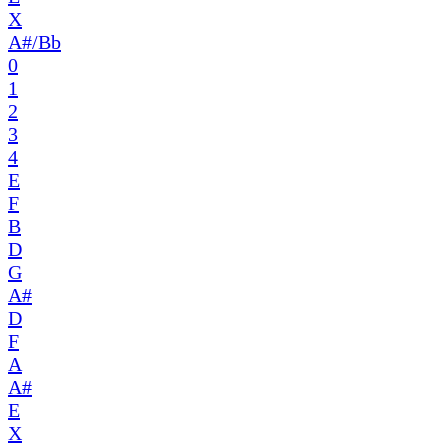
X
A#/Bb
0
1
2
3
4
E
F
B
D
G
A#
D
F
A
A#
E
X