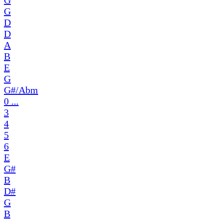
G
D
D
A
B
E
G
G#/Abm
0 ...
3
4
5
6
E
G#
B
D#
G
B