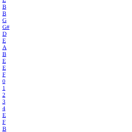
B
B
G
G#
D
E
A
B
E
E
F
0
1
2
3
4
E
F
B