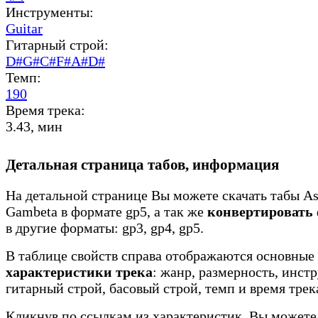
Инструменты:
Guitar
Гитарный строй:
D#G#C#F#A#D#
Темп:
190
Время трека:
3.43, мин
Детальная страница табов, информация
На детальной странице Вы можете скачать табы As
Gambeta в формате gp5, а так же
конвертировать
в другие форматы: gp3, gp4, gp5.
В таблице свойств справа отображаются основные
характеристики трека
: жанр, размерность, инст
гитарный строй, басовый строй, темп и время трек
Кликнув по ссылкам из характеристик, Вы можете