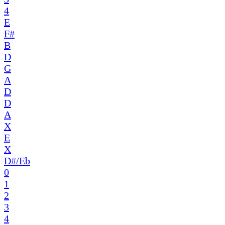
4
E
F#
B
D
G
A
D
D
A
X
E
X
D#/Eb
0
1
2
3
4