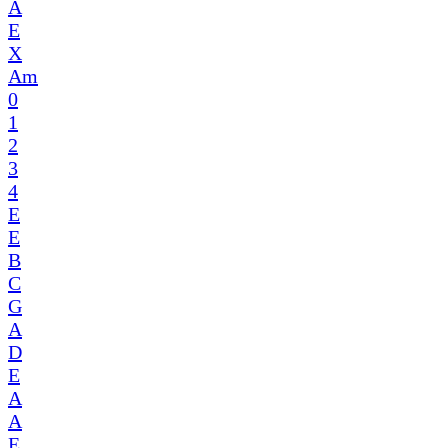
A
E
X
Am
0
1
2
3
4
E
E
B
C
G
A
D
E
A
A
E