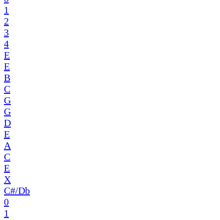
1
2
3
4
E
E
B
C
G
G
D
E
A
C
E
X
C#/Db
0
1