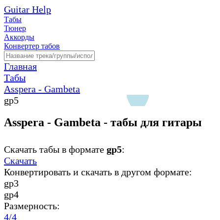
Guitar Help
Табы
Тюнер
Аккорды
Конвертер табов
Главная
Табы
Asspera - Gambeta
gp5
Asspera - Gambeta - табы для гитары
Скачать табы в формате
gp5
:
Скачать
Конвертировать и скачать в другом формате:
gp3
gp4
Размерность:
4/4