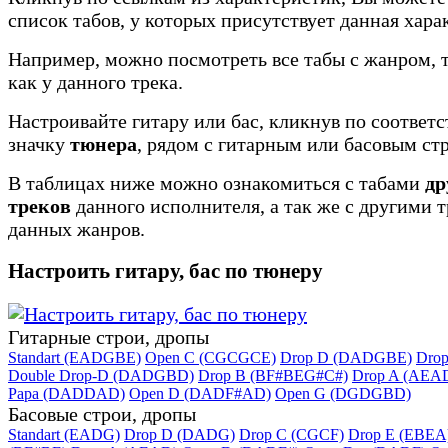
список табов, у которых присутствует данная хара
Например, можно посмотреть все табы с жанром, 
как у данного трека.
Настроивайте гитару или бас, кликнув по соотве
значку
тюнера
, рядом с гитарным или басовым ст
В таблицах ниже можно ознакомиться с табами
др
треков
данного исполнителя, а так же с другими 
данных жанров.
Настроить гитару, бас по тюнеру
Гитарные строи, дропы
Standart (EADGBE)
Open C (CGCGCE)
Drop D (DADGBE)
Dro
Double Drop-D (DADGBD)
Drop B (BF#BEG#C#)
Drop A (AEA
Papa (DADDAD)
Open D (DADF#AD)
Open G (DGDGBD)
Басовые строи, дропы
Standart (EADG)
Drop D (DADG)
Drop C (CGCF)
Drop E (EBEA