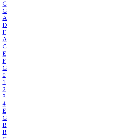
C
G
A
D
F
A
C
E
F
G
0
1
2
3
4
E
G
B
B
G