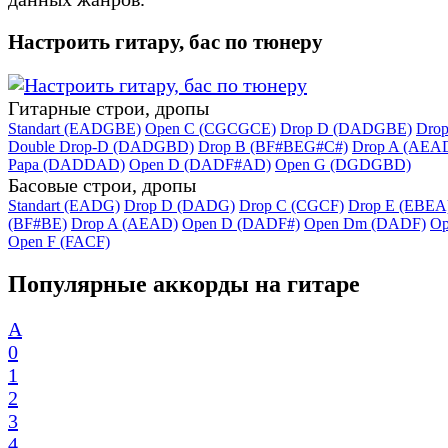
Настроить гитару, бас по тюнеру
Гитарные строи, дропы
Standart (EADGBE)
Open C (CGCGCE)
Drop D (DADGBE)
Dro
Double Drop-D (DADGBD)
Drop B (BF#BEG#C#)
Drop A (AEA
Papa (DADDAD)
Open D (DADF#AD)
Open G (DGDGBD)
Басовые строи, дропы
Standart (EADG)
Drop D (DADG)
Drop C (CGCF)
Drop E (EBEA
(BF#BE)
Drop A (AEAD)
Open D (DADF#)
Open Dm (DADF)
Op
Open F (FACF)
Популярные аккорды на гитаре
A
0
1
2
3
4