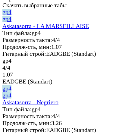
Скачать выбранные табы
gp4
gp4
Askatasorra - LA MARSEILLAISE
Тип файла:
gp4
Размерность такта:
4/4
Продолж-сть, мин:
1.07
Гитарный строй:
EADGBE (Standart)
gp4
4/4
1.07
EADGBE (Standart)
gp4
gp4
Askatasorra - Negriero
Тип файла:
gp4
Размерность такта:
4/4
Продолж-сть, мин:
3.26
Гитарный строй:
EADGBE (Standart)