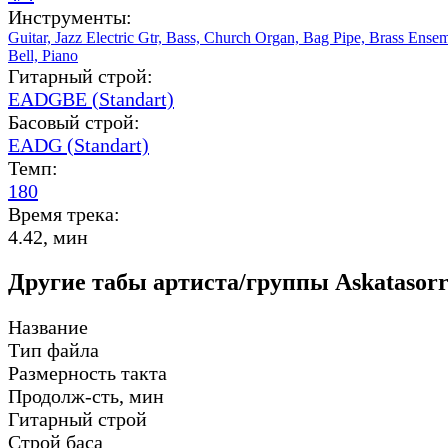
Инструменты:
Guitar,
Jazz Electric Gtr,
Bass,
Church Organ,
Bag Pipe,
Brass Ense
Bell,
Piano
Гитарный строй:
EADGBE (Standart)
Басовый строй:
EADG (Standart)
Темп:
180
Время трека:
4.42, мин
Другие табы артиста/группы Askatasorr
Название
Тип файла
Размерность такта
Продолж-сть, мин
Гитарный строй
Строй баса