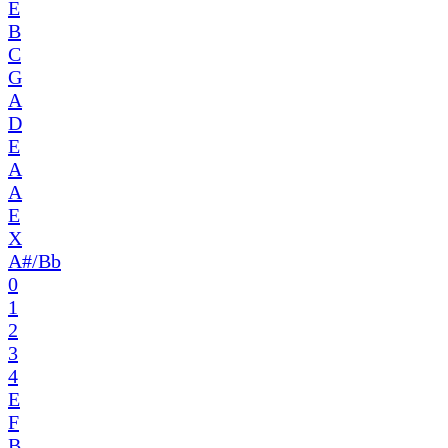
E
B
C
G
A
D
E
A
A
E
X
A#/Bb
0
1
2
3
4
E
F
B