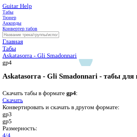
Guitar Help
Табы
Тюнер
Аккорды
Конвертер табов
Главная
Табы
Askatasorra - Gli Smadonnari
gp4
Askatasorra - Gli Smadonnari - табы для
Скачать табы в формате
gp4
:
Скачать
Конвертировать и скачать в другом формате:
gp3
gp5
Размерность:
4/4