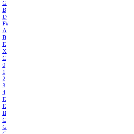
G
B
D
F#
A
B
E
X
C
0
1
2
3
4
E
E
B
C
G
G