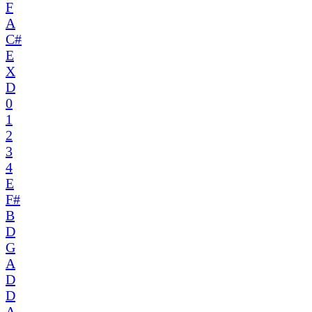
F
A
C#
E
X
D
0
1
2
3
4
E
F#
B
D
G
A
D
D
A