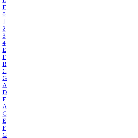
F
0
1
2
3
4
E
F
B
C
G
A
D
F
A
C
E
F
G