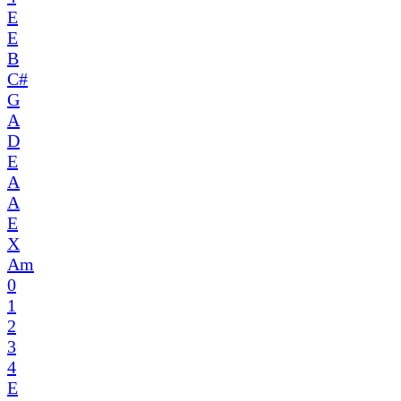
E
E
B
C#
G
A
D
E
A
A
E
X
Am
0
1
2
3
4
E