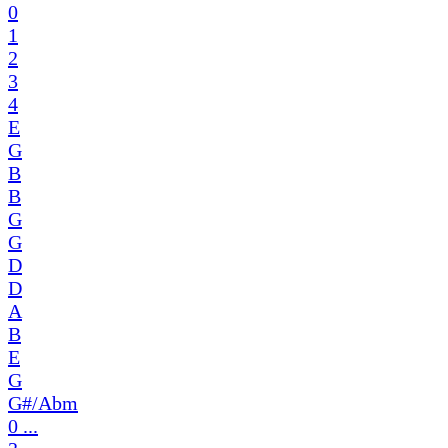
0
1
2
3
4
E
G
B
B
G
G
D
D
A
B
E
G
G#/Abm
0 ...