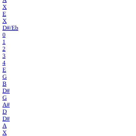
X
E
X
D#/Eb
0
1
2
3
4
E
G
B
D#
G
A#
D
D#
A
X