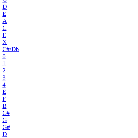
D
E
A
C
E
X
C#/Db
0
1
2
3
4
E
F
B
C#
G
G#
D