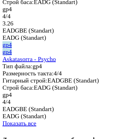
Строй баса:
EADG (Standart)
gp4
4/4
3.26
EADGBE (Standart)
EADG (Standart)
gp4
gp4
Askatasorra - Psycho
Тип файла:
gp4
Размерность такта:
4/4
Гитарный строй:
EADGBE (Standart)
Строй баса:
EADG (Standart)
gp4
4/4
EADGBE (Standart)
EADG (Standart)
Показать все