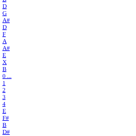
D
G
A#
D
F
A
A#
E
X
B
0 ...
1
2
3
4
E
F#
B
D#