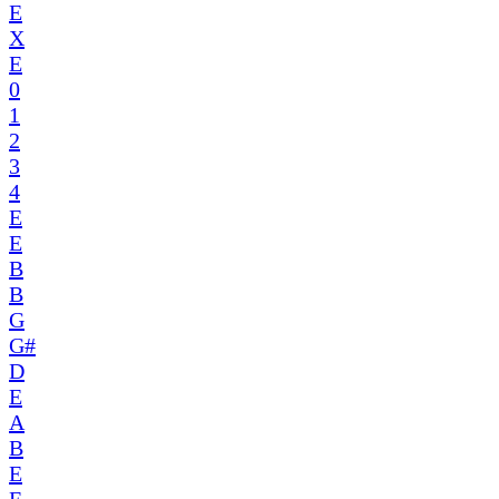
E
X
E
0
1
2
3
4
E
E
B
B
G
G#
D
E
A
B
E
E