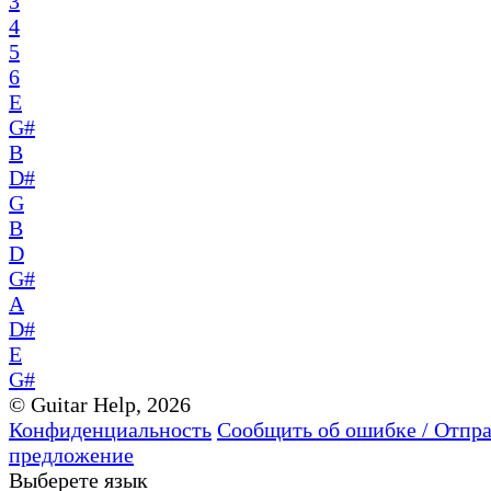
3
4
5
6
E
G#
B
D#
G
B
D
G#
A
D#
E
G#
© Guitar Help, 2026
Конфиденциальность
Сообщить об ошибке / Отпр
предложение
Выберете язык