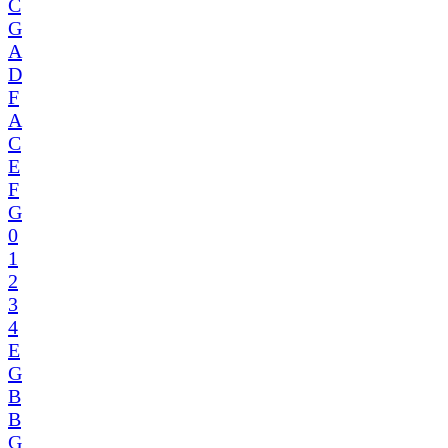
C
G
A
D
F
A
C
E
F
G
0
1
2
3
4
E
G
B
B
G