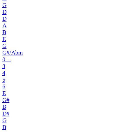
G
D
D
A
B
E
G
G#/Abm
0 ...
3
4
5
6
E
G#
B
D#
G
B