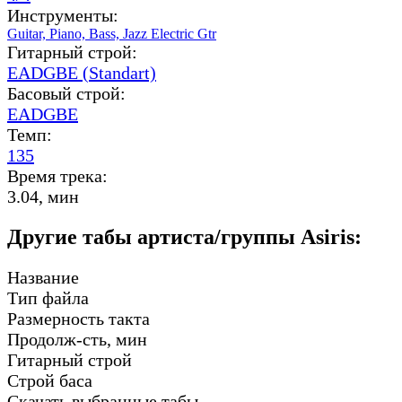
Инструменты:
Guitar,
Piano,
Bass,
Jazz Electric Gtr
Гитарный строй:
EADGBE (Standart)
Басовый строй:
EADGBE
Темп:
135
Время трека:
3.04, мин
Другие табы артиста/группы Asiris:
Название
Тип файла
Размерность такта
Продолж-сть, мин
Гитарный строй
Строй баса
Скачать выбранные табы