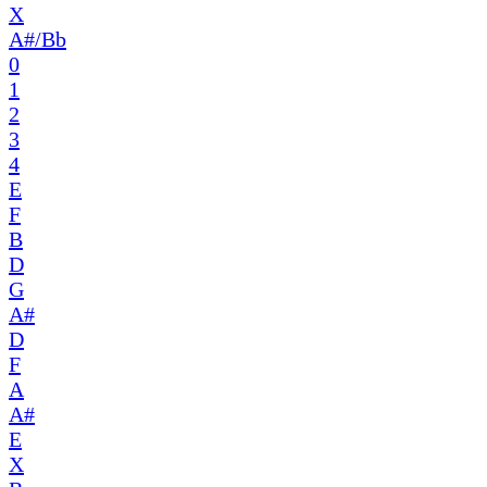
X
A#/Bb
0
1
2
3
4
E
F
B
D
G
A#
D
F
A
A#
E
X