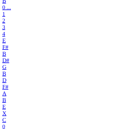
B
0 ...
1
2
3
4
E
F#
B
D#
G
B
D
F#
A
B
E
X
C
0