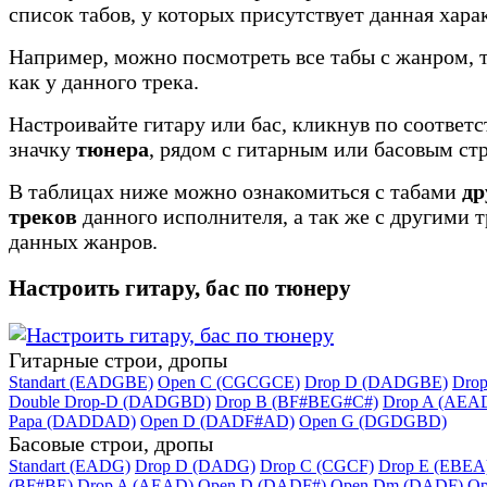
список табов, у которых присутствует данная хара
Например, можно посмотреть все табы с жанром, 
как у данного трека.
Настроивайте гитару или бас, кликнув по соотве
значку
тюнера
, рядом с гитарным или басовым ст
В таблицах ниже можно ознакомиться с табами
др
треков
данного исполнителя, а так же с другими 
данных жанров.
Настроить гитару, бас по тюнеру
Гитарные строи, дропы
Standart (EADGBE)
Open C (CGCGCE)
Drop D (DADGBE)
Dro
Double Drop-D (DADGBD)
Drop B (BF#BEG#C#)
Drop A (AEA
Papa (DADDAD)
Open D (DADF#AD)
Open G (DGDGBD)
Басовые строи, дропы
Standart (EADG)
Drop D (DADG)
Drop C (CGCF)
Drop E (EBEA
(BF#BE)
Drop A (AEAD)
Open D (DADF#)
Open Dm (DADF)
Op