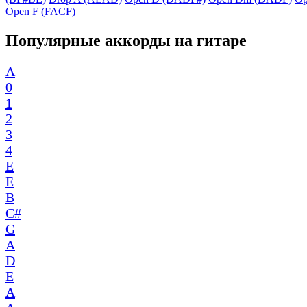
Open F (FACF)
Популярные аккорды на гитаре
A
0
1
2
3
4
E
E
B
C#
G
A
D
E
A