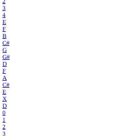
2
3
4
E
F
B
C#
G
G#
D
F
A
C#
E
X
D
0
1
2
3