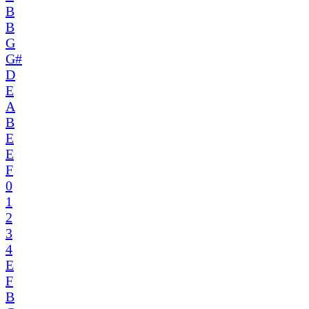
B
B
G
G#
D
E
A
B
E
E
F
0
1
2
3
4
E
F
B