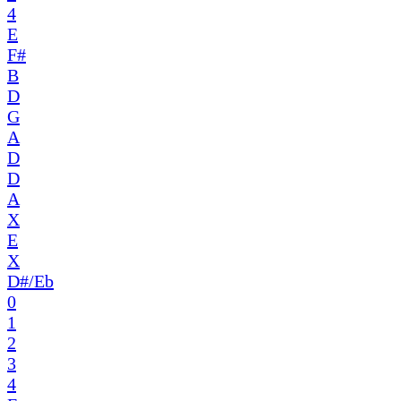
4
E
F#
B
D
G
A
D
D
A
X
E
X
D#/Eb
0
1
2
3
4