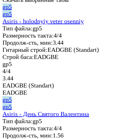
gp5
gp5
Asiris - holodnyiy veter osenniy
Тип файла:
gp5
Размерность такта:
4/4
Продолж-сть, мин:
3.44
Гитарный строй:
EADGBE (Standart)
Строй баса:
EADGBE
gp5
4/4
3.44
EADGBE (Standart)
EADGBE
gp5
gp5
Asiris - День Святого Валентина
Тип файла:
gp5
Размерность такта:
4/4
Продолж-сть, мин:
1.56