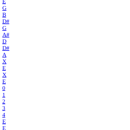
E
G
B
D#
G
A#
D
D#
A
X
E
X
E
0
1
2
3
4
E
E