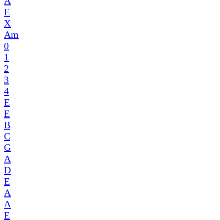
A
E
X
Am
0
1
2
3
4
E
E
B
C
G
A
D
E
A
A
E