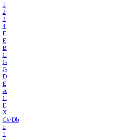
1
2
3
4
E
E
B
C
G
G
D
E
A
C
E
X
C#/Db
0
1