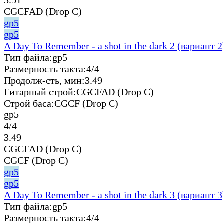
CGCFAD (Drop C)
gp5
gp5
A Day To Remember - a shot in the dark 2 (вариант 2
Тип файла:
gp5
Размерность такта:
4/4
Продолж-сть, мин:
3.49
Гитарный строй:
CGCFAD (Drop C)
Строй баса:
CGCF (Drop C)
gp5
4/4
3.49
CGCFAD (Drop C)
CGCF (Drop C)
gp5
gp5
A Day To Remember - a shot in the dark 3 (вариант 3
Тип файла:
gp5
Размерность такта:
4/4