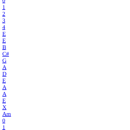
0
1
2
3
4
E
E
B
C#
G
A
D
E
A
A
E
X
Am
0
1