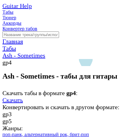
Guitar Help
Табы
Тюнер
Аккорды
Конвертер табов
Главная
Табы
Ash - Sometimes
gp4
Ash - Sometimes - табы для гитары
Скачать табы в формате
gp4
:
Скачать
Конвертировать и скачать в другом формате:
gp3
gp5
Жанры:
поп-панк,
альтернативный рок,
брит-поп