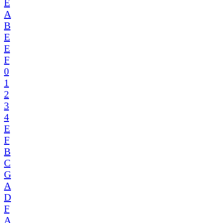
E
A
B
E
E
F
0
1
2
3
4
E
F
B
C
G
A
D
F
A