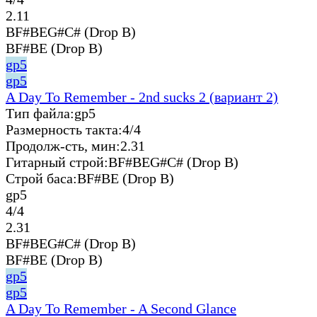
2.11
BF#BEG#C# (Drop B)
BF#BE (Drop B)
gp5
gp5
A Day To Remember - 2nd sucks 2 (вариант 2)
Тип файла:
gp5
Размерность такта:
4/4
Продолж-сть, мин:
2.31
Гитарный строй:
BF#BEG#C# (Drop B)
Строй баса:
BF#BE (Drop B)
gp5
4/4
2.31
BF#BEG#C# (Drop B)
BF#BE (Drop B)
gp5
gp5
A Day To Remember - A Second Glance