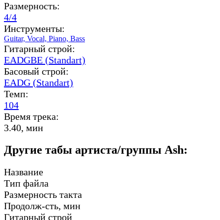
Размерность:
4/4
Инструменты:
Guitar,
Vocal,
Piano,
Bass
Гитарный строй:
EADGBE (Standart)
Басовый строй:
EADG (Standart)
Темп:
104
Время трека:
3.40, мин
Другие табы артиста/группы Ash:
Название
Тип файла
Размерность такта
Продолж-сть, мин
Гитарный строй