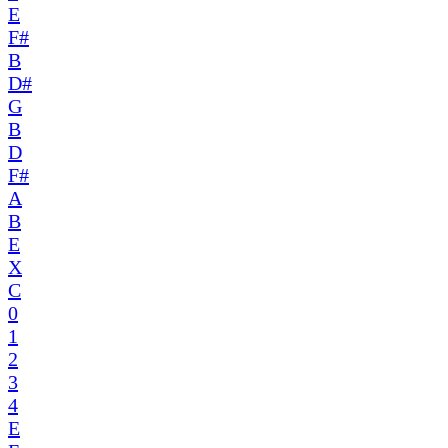
E
F#
B
D#
G
B
D
F#
A
B
E
X
C
0
1
2
3
4
E