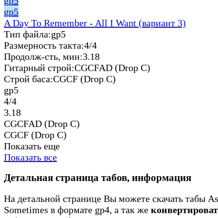
gp5
gp5
A Day To Remember - All I Want (вариант 3)
Тип файла:
gp5
Размерность такта:
4/4
Продолж-сть, мин:
3.18
Гитарный строй:
CGCFAD (Drop C)
Строй баса:
CGCF (Drop C)
gp5
4/4
3.18
CGCFAD (Drop C)
CGCF (Drop C)
Показать еще
Показать все
Детальная страница табов, информация
На детальной странице Вы можете скачать табы As
Sometimes в формате gp4, а так же
конвертирова