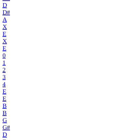
D
D#
A
X
E
X
E
0
1
2
3
4
E
E
B
B
G
G#
D