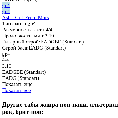
gp4
gp4
Ash - Girl From Mars
Тип файла:
gp4
Размерность такта:
4/4
Продолж-сть, мин:
3.10
Гитарный строй:
EADGBE (Standart)
Строй баса:
EADG (Standart)
gp4
4/4
3.10
EADGBE (Standart)
EADG (Standart)
Показать еще
Показать все
Другие табы жанра поп-панк, альтерн
рок, брит-поп: