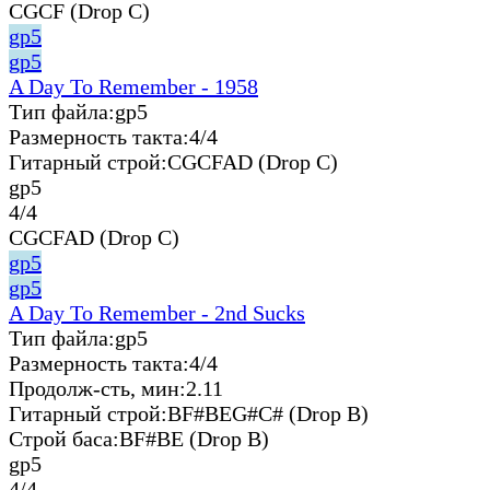
CGCF (Drop C)
gp5
gp5
A Day To Remember - 1958
Тип файла:
gp5
Размерность такта:
4/4
Гитарный строй:
CGCFAD (Drop C)
gp5
4/4
CGCFAD (Drop C)
gp5
gp5
A Day To Remember - 2nd Sucks
Тип файла:
gp5
Размерность такта:
4/4
Продолж-сть, мин:
2.11
Гитарный строй:
BF#BEG#C# (Drop B)
Строй баса:
BF#BE (Drop B)
gp5
4/4