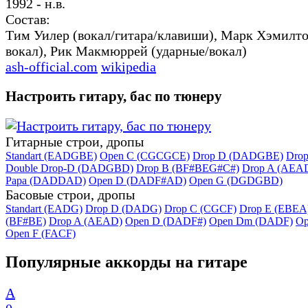
1992 - н.в.
Состав:
Тим Уилер (вокал/гитара/клавиши), Марк Хэмилто
вокал), Рик Макмюррей (ударные/вокал)
ash-official.com
wikipedia
Настроить гитару, бас по тюнеру
Гитарные строи, дропы
Standart (EADGBE)
Open C (CGCGCE)
Drop D (DADGBE)
Dro
Double Drop-D (DADGBD)
Drop B (BF#BEG#C#)
Drop A (AEA
Papa (DADDAD)
Open D (DADF#AD)
Open G (DGDGBD)
Басовые строи, дропы
Standart (EADG)
Drop D (DADG)
Drop C (CGCF)
Drop E (EBEA
(BF#BE)
Drop A (AEAD)
Open D (DADF#)
Open Dm (DADF)
Op
Open F (FACF)
Популярные аккорды на гитаре
A