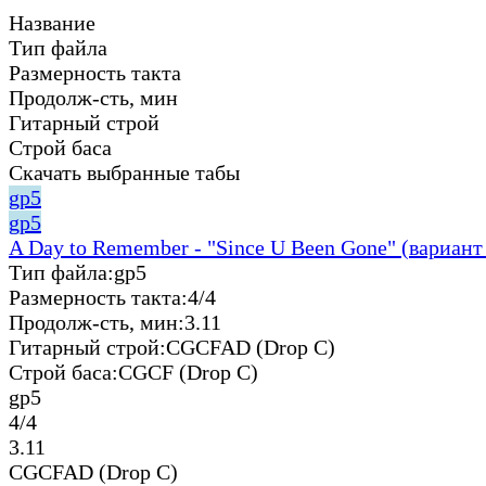
Название
Тип файла
Размерность такта
Продолж-сть, мин
Гитарный строй
Строй баса
Скачать выбранные табы
gp5
gp5
A Day to Remember - "Since U Been Gone" (вариант
Тип файла:
gp5
Размерность такта:
4/4
Продолж-сть, мин:
3.11
Гитарный строй:
CGCFAD (Drop C)
Строй баса:
CGCF (Drop C)
gp5
4/4
3.11
CGCFAD (Drop C)