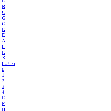
E
B
C
G
G
D
E
A
C
E
X
C#/Db
0
1
2
3
4
E
F
B