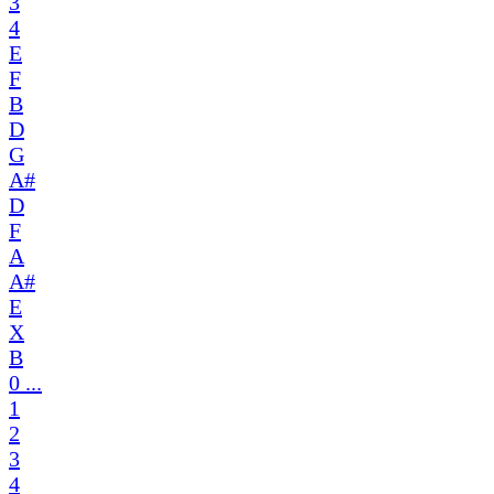
3
4
E
F
B
D
G
A#
D
F
A
A#
E
X
B
0 ...
1
2
3
4