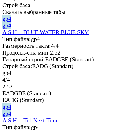
Строй баса
Скачать выбранные табы
gp4
gp4
A.S.H. - BLUE WATER BLUE SKY
Тип файла:
gp4
Размерность такта:
4/4
Продолж-сть, мин:
2.52
Гитарный строй:
EADGBE (Standart)
Строй баса:
EADG (Standart)
gp4
4/4
2.52
EADGBE (Standart)
EADG (Standart)
gp4
gp4
A.S.H. - Till Next Time
Тип файла:
gp4