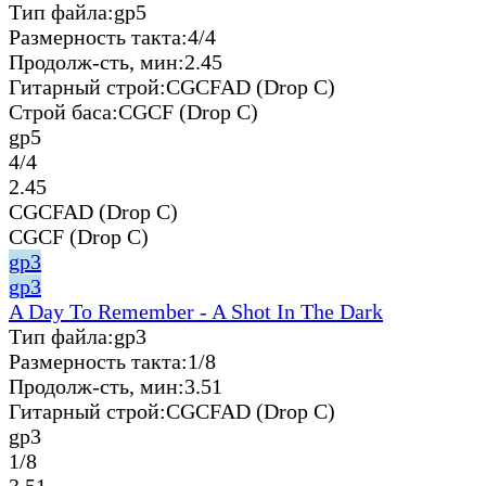
Тип файла:
gp5
Размерность такта:
4/4
Продолж-сть, мин:
2.45
Гитарный строй:
CGCFAD (Drop C)
Строй баса:
CGCF (Drop C)
gp5
4/4
2.45
CGCFAD (Drop C)
CGCF (Drop C)
gp3
gp3
A Day To Remember - A Shot In The Dark
Тип файла:
gp3
Размерность такта:
1/8
Продолж-сть, мин:
3.51
Гитарный строй:
CGCFAD (Drop C)
gp3
1/8
3.51