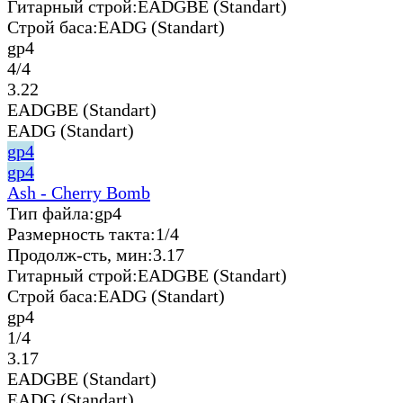
Гитарный строй:
EADGBE (Standart)
Строй баса:
EADG (Standart)
gp4
4/4
3.22
EADGBE (Standart)
EADG (Standart)
gp4
gp4
Ash - Cherry Bomb
Тип файла:
gp4
Размерность такта:
1/4
Продолж-сть, мин:
3.17
Гитарный строй:
EADGBE (Standart)
Строй баса:
EADG (Standart)
gp4
1/4
3.17
EADGBE (Standart)
EADG (Standart)