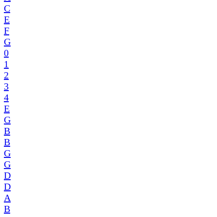
C
E
F
G
0
1
2
3
4
E
G
B
B
G
G
D
D
A
B