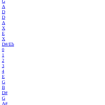
G
A
D
D
A
X
E
X
D#/Eb
0
1
2
3
4
E
G
B
D#
G
A#