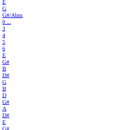
E
G
G#/Abm
0 ...
3
4
5
6
E
G#
B
D#
G
B
D
G#
A
D#
E
G#