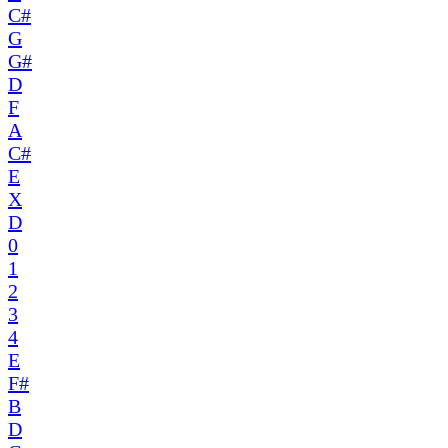
C#
G
G#
D
F
A
C#
E
X
D
0
1
2
3
4
E
F#
B
D