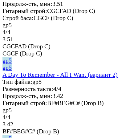
Продолж-сть, мин:
3.51
Гитарный строй:
CGCFAD (Drop C)
Строй баса:
CGCF (Drop C)
gp5
4/4
3.51
CGCFAD (Drop C)
CGCF (Drop C)
gp5
gp5
A Day To Remember - All I Want (вариант 2)
Тип файла:
gp5
Размерность такта:
4/4
Продолж-сть, мин:
3.42
Гитарный строй:
BF#BEG#C# (Drop B)
gp5
4/4
3.42
BF#BEG#C# (Drop B)