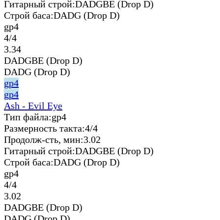
Гитарный строй:
DADGBE (Drop D)
Строй баса:
DADG (Drop D)
gp4
4/4
3.34
DADGBE (Drop D)
DADG (Drop D)
gp4
gp4
Ash - Evil Eye
Тип файла:
gp4
Размерность такта:
4/4
Продолж-сть, мин:
3.02
Гитарный строй:
DADGBE (Drop D)
Строй баса:
DADG (Drop D)
gp4
4/4
3.02
DADGBE (Drop D)
DADG (Drop D)