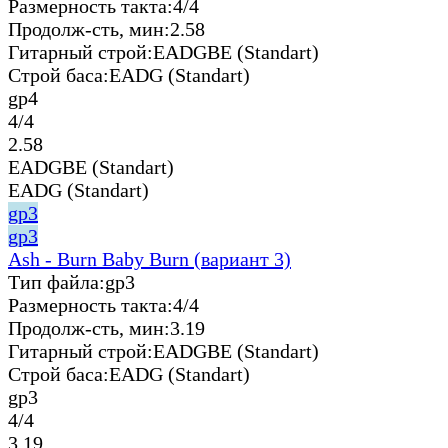
Размерность такта:
4/4
Продолж-сть, мин:
2.58
Гитарный строй:
EADGBE (Standart)
Строй баса:
EADG (Standart)
gp4
4/4
2.58
EADGBE (Standart)
EADG (Standart)
gp3
gp3
Ash - Burn Baby Burn (вариант 3)
Тип файла:
gp3
Размерность такта:
4/4
Продолж-сть, мин:
3.19
Гитарный строй:
EADGBE (Standart)
Строй баса:
EADG (Standart)
gp3
4/4
3.19