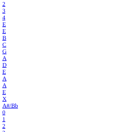
2
3
4
E
E
B
C
G
A
D
E
A
A
E
X
A#/Bb
0
1
2