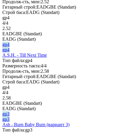
Продолж-сть, мин:
2.52
Гитарный строй:
EADGBE (Standart)
Строй баса:
EADG (Standart)
gp4
4/4
2.52
EADGBE (Standart)
EADG (Standart)
gp4
gp4
A.S.H. - Till Next Time
Тип файла:
gp4
Размерность такта:
4/4
Продолж-сть, мин:
2.58
Гитарный строй:
EADGBE (Standart)
Строй баса:
EADG (Standart)
gp4
4/4
2.58
EADGBE (Standart)
EADG (Standart)
gp3
gp3
Ash - Burn Baby Burn (вариант 3)
Тип файла:
gp3