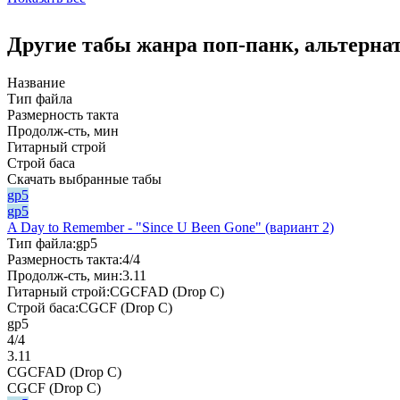
Другие табы жанра поп-панк, альтерна
Название
Тип файла
Размерность такта
Продолж-сть, мин
Гитарный строй
Строй баса
Скачать выбранные табы
gp5
gp5
A Day to Remember - "Since U Been Gone" (вариант 2)
Тип файла:
gp5
Размерность такта:
4/4
Продолж-сть, мин:
3.11
Гитарный строй:
CGCFAD (Drop C)
Строй баса:
CGCF (Drop C)
gp5
4/4
3.11
CGCFAD (Drop C)
CGCF (Drop C)