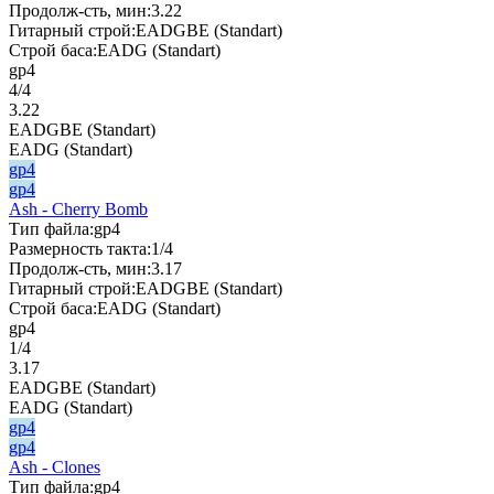
Продолж-сть, мин:
3.22
Гитарный строй:
EADGBE (Standart)
Строй баса:
EADG (Standart)
gp4
4/4
3.22
EADGBE (Standart)
EADG (Standart)
gp4
gp4
Ash - Cherry Bomb
Тип файла:
gp4
Размерность такта:
1/4
Продолж-сть, мин:
3.17
Гитарный строй:
EADGBE (Standart)
Строй баса:
EADG (Standart)
gp4
1/4
3.17
EADGBE (Standart)
EADG (Standart)
gp4
gp4
Ash - Clones
Тип файла:
gp4