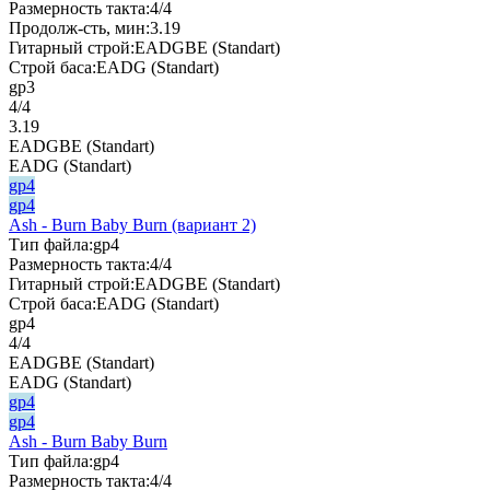
Размерность такта:
4/4
Продолж-сть, мин:
3.19
Гитарный строй:
EADGBE (Standart)
Строй баса:
EADG (Standart)
gp3
4/4
3.19
EADGBE (Standart)
EADG (Standart)
gp4
gp4
Ash - Burn Baby Burn (вариант 2)
Тип файла:
gp4
Размерность такта:
4/4
Гитарный строй:
EADGBE (Standart)
Строй баса:
EADG (Standart)
gp4
4/4
EADGBE (Standart)
EADG (Standart)
gp4
gp4
Ash - Burn Baby Burn
Тип файла:
gp4
Размерность такта:
4/4