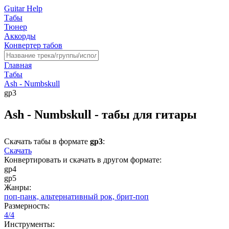
Guitar Help
Табы
Тюнер
Аккорды
Конвертер табов
Главная
Табы
Ash - Numbskull
gp3
Ash - Numbskull - табы для гитары
Скачать табы в формате
gp3
:
Скачать
Конвертировать и скачать в другом формате:
gp4
gp5
Жанры:
поп-панк,
альтернативный рок,
брит-поп
Размерность:
4/4
Инструменты: