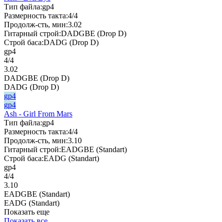
Тип файла:
gp4
Размерность такта:
4/4
Продолж-сть, мин:
3.02
Гитарный строй:
DADGBE (Drop D)
Строй баса:
DADG (Drop D)
gp4
4/4
3.02
DADGBE (Drop D)
DADG (Drop D)
gp4
gp4
Ash - Girl From Mars
Тип файла:
gp4
Размерность такта:
4/4
Продолж-сть, мин:
3.10
Гитарный строй:
EADGBE (Standart)
Строй баса:
EADG (Standart)
gp4
4/4
3.10
EADGBE (Standart)
EADG (Standart)
Показать еще
Показать все