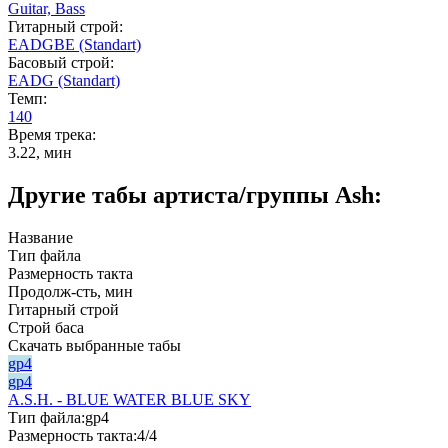
Guitar,
Bass
Гитарный строй:
EADGBE (Standart)
Басовый строй:
EADG (Standart)
Темп:
140
Время трека:
3.22, мин
Другие табы артиста/группы Ash:
Название
Тип файла
Размерность такта
Продолж-сть, мин
Гитарный строй
Строй баса
Скачать выбранные табы
gp4
gp4
A.S.H. - BLUE WATER BLUE SKY
Тип файла:
gp4
Размерность такта:
4/4