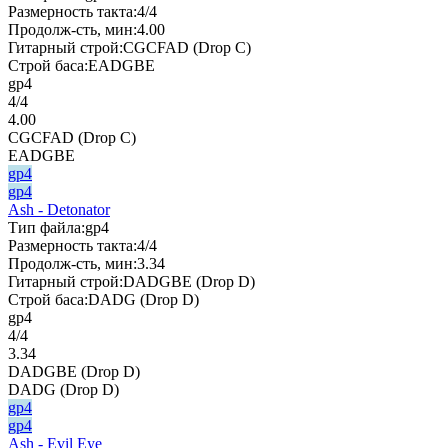
Размерность такта:
4/4
Продолж-сть, мин:
4.00
Гитарный строй:
CGCFAD (Drop C)
Строй баса:
EADGBE
gp4
4/4
4.00
CGCFAD (Drop C)
EADGBE
gp4
gp4
Ash - Detonator
Тип файла:
gp4
Размерность такта:
4/4
Продолж-сть, мин:
3.34
Гитарный строй:
DADGBE (Drop D)
Строй баса:
DADG (Drop D)
gp4
4/4
3.34
DADGBE (Drop D)
DADG (Drop D)
gp4
gp4
Ash - Evil Eye