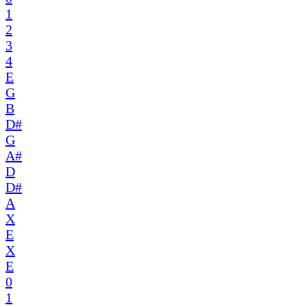
1
2
3
4
E
G
B
D#
G
A#
D
D#
A
X
E
X
E
0
1