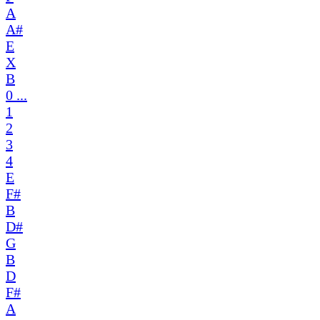
A
A#
E
X
B
0 ...
1
2
3
4
E
F#
B
D#
G
B
D
F#
A