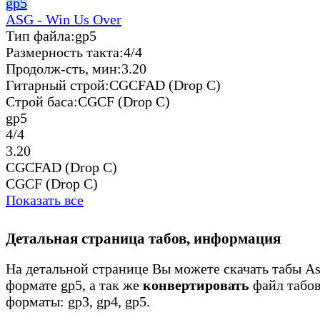
gp5
ASG - Win Us Over
Тип файла:
gp5
Размерность такта:
4/4
Продолж-сть, мин:
3.20
Гитарный строй:
CGCFAD (Drop C)
Строй баса:
CGCF (Drop C)
gp5
4/4
3.20
CGCFAD (Drop C)
CGCF (Drop C)
Показать все
Детальная страница табов, информация
На детальной странице Вы можете скачать табы As
формате gp5, а так же
конвертировать
файл табов
форматы: gp3, gp4, gp5.