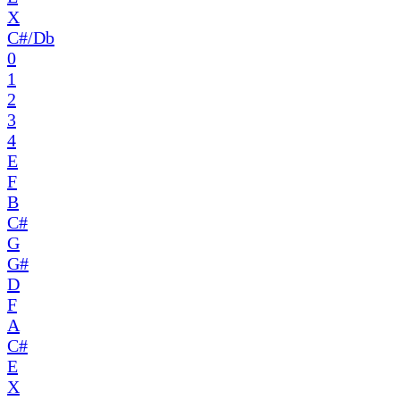
X
C#/Db
0
1
2
3
4
E
F
B
C#
G
G#
D
F
A
C#
E
X