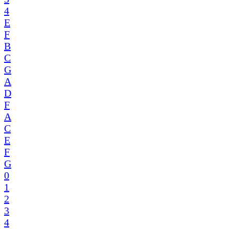
4
E
F
B
C
G
A
D
F
A
C
E
F
G
0
1
2
3
4