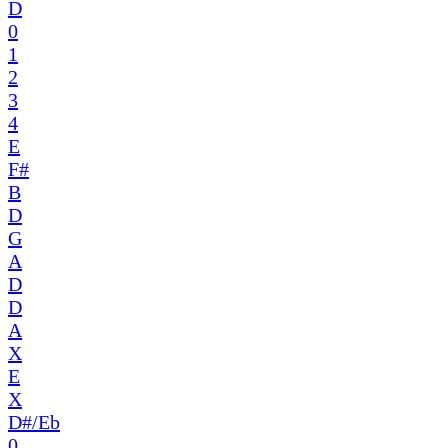
D
0
1
2
3
4
E
F#
B
D
G
A
D
D
A
X
E
X
D#/Eb
0