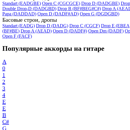
Standart (EADGBE)
Open C (CGCGCE)
Drop D (DADGBE)
Dro
Double Drop-D (DADGBD)
Drop B (BF#BEG#C#)
Drop A (AEA
Papa (DADDAD)
Open D (DADF#AD)
Open G (DGDGBD)
Басовые строи, дропы
Standart (EADG)
Drop D (DADG)
Drop C (CGCF)
Drop E (EBEA
(BF#BE)
Drop A (AEAD)
Open D (DADF#)
Open Dm (DADF)
Op
Open F (FACF)
Популярные аккорды на гитаре
A
0
1
2
3
4
E
E
B
C#
G