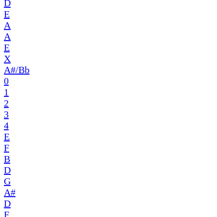
D
E
A
A
E
X
A#/Bb
0
1
2
3
4
E
F
B
D
G
A#
D
F