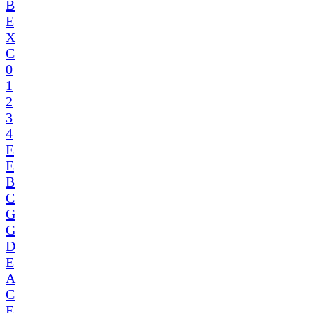
B
E
X
C
0
1
2
3
4
E
E
B
C
G
G
D
E
A
C
E