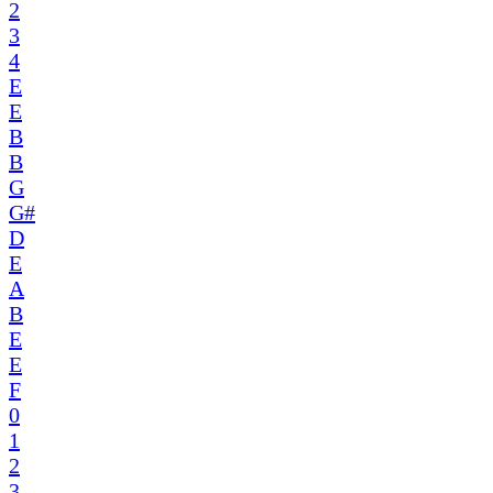
2
3
4
E
E
B
B
G
G#
D
E
A
B
E
E
F
0
1
2
3