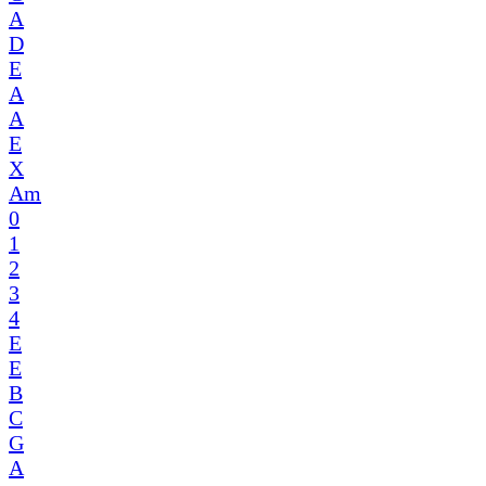
A
D
E
A
A
E
X
Am
0
1
2
3
4
E
E
B
C
G
A