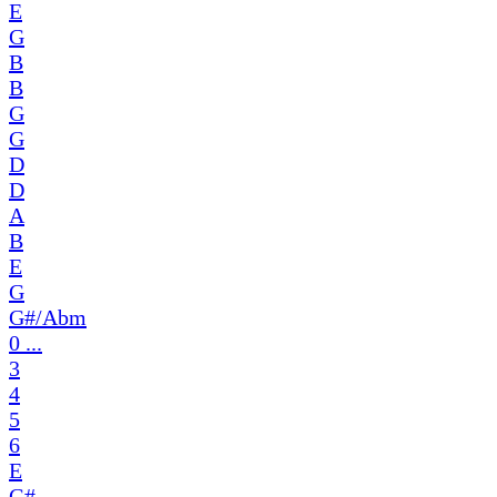
E
G
B
B
G
G
D
D
A
B
E
G
G#/Abm
0 ...
3
4
5
6
E
G#