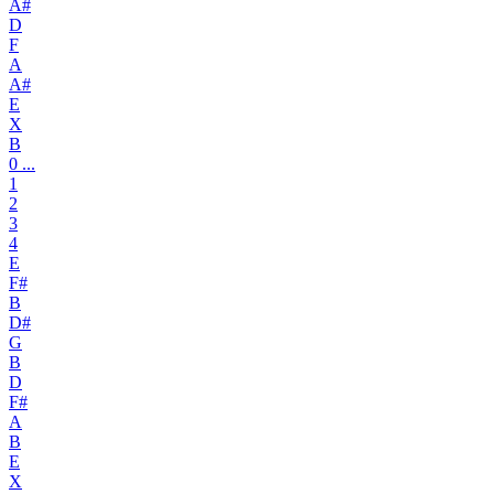
A#
D
F
A
A#
E
X
B
0 ...
1
2
3
4
E
F#
B
D#
G
B
D
F#
A
B
E
X