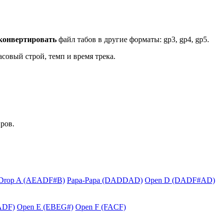
конвертировать
файл табов в другие форматы: gp3, gp4, gp5.
асовый строй, темп и время трека.
ров.
Drop A (AEADF#B)
Papa-Papa (DADDAD)
Open D (DADF#AD)
ADF)
Open E (EBEG#)
Open F (FACF)