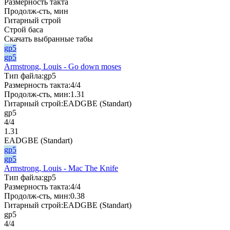
Размерность такта
Продолж-сть, мин
Гитарный строй
Строй баса
Скачать выбранные табы
gp5
gp5
Armstrong, Louis - Go down moses
Тип файла:
gp5
Размерность такта:
4/4
Продолж-сть, мин:
1.31
Гитарный строй:
EADGBE (Standart)
gp5
4/4
1.31
EADGBE (Standart)
gp5
gp5
Armstrong, Louis - Mac The Knife
Тип файла:
gp5
Размерность такта:
4/4
Продолж-сть, мин:
0.38
Гитарный строй:
EADGBE (Standart)
gp5
4/4