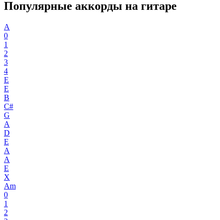
Популярные аккорды на гитаре
A
0
1
2
3
4
E
E
B
C#
G
A
D
E
A
A
E
X
Am
0
1
2