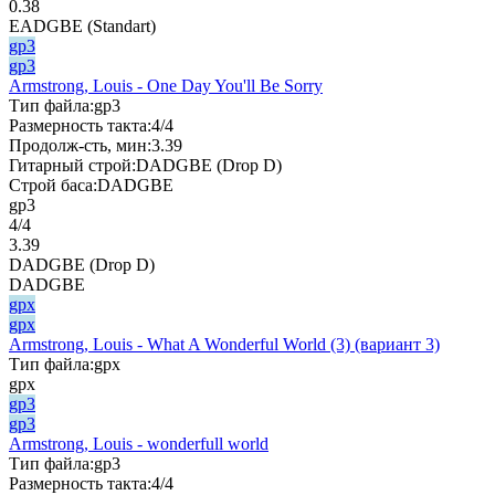
0.38
EADGBE (Standart)
gp3
gp3
Armstrong, Louis - One Day You'll Be Sorry
Тип файла:
gp3
Размерность такта:
4/4
Продолж-сть, мин:
3.39
Гитарный строй:
DADGBE (Drop D)
Строй баса:
DADGBE
gp3
4/4
3.39
DADGBE (Drop D)
DADGBE
gpx
gpx
Armstrong, Louis - What A Wonderful World (3) (вариант 3)
Тип файла:
gpx
gpx
gp3
gp3
Armstrong, Louis - wonderfull world
Тип файла:
gp3
Размерность такта:
4/4