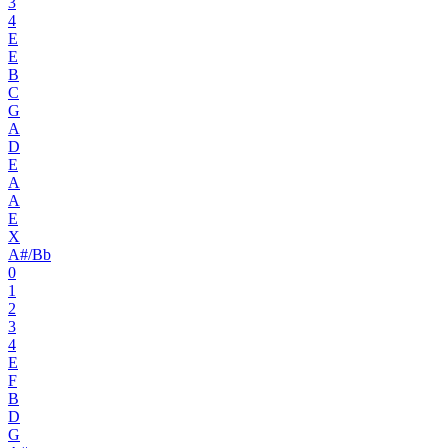
3
4
E
E
B
C
G
A
D
E
A
A
E
X
A#/Bb
0
1
2
3
4
E
F
B
D
G