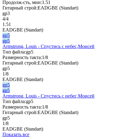
Продолж-сть, мин:
1.51
Гитарный строй:
EADGBE (Standart)
gp3
4/4
1.51
EADGBE (Standart)
gp5
gp5
Armstrong, Louis - Спустись с небес,Моисей
Тип файла:
gp5
Размерность такта:
1/8
Гитарный строй:
EADGBE (Standart)
gp5
1/8
EADGBE (Standart)
gp5
gp5
Armstrong, Louis - Спустись с небес,Моисей
Тип файла:
gp5
Размерность такта:
1/8
Гитарный строй:
EADGBE (Standart)
gp5
1/8
EADGBE (Standart)
Показать все