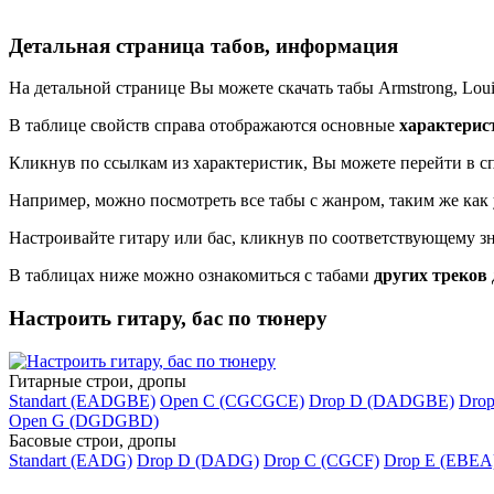
Детальная страница табов, информация
На детальной странице Вы можете скачать табы Armstrong, Louis 
В таблице свойств справа отображаются основные
характерис
Кликнув по ссылкам из характеристик, Вы можете перейти в сп
Например, можно посмотреть все табы с жанром, таким же как 
Настроивайте гитару или бас, кликнув по соответствующему з
В таблицах ниже можно ознакомиться с табами
других треков
Настроить гитару, бас по тюнеру
Гитарные строи, дропы
Standart (EADGBE)
Open C (CGCGCE)
Drop D (DADGBE)
Dro
Open G (DGDGBD)
Басовые строи, дропы
Standart (EADG)
Drop D (DADG)
Drop C (CGCF)
Drop E (EBEA