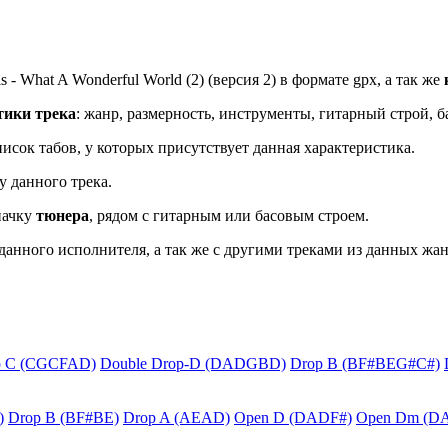
- What A Wonderful World (2) (версия 2) в формате gpx, а так же
тики трека
: жанр, размерность, инструменты, гитарный строй, б
исок табов, у которых присутствует данная характеристика.
у данного трека.
начку
тюнера
, рядом с гитарным или басовым строем.
данного исполнителя, а так же с другими треками из данных жан
p C (CGCFAD)
Double Drop-D (DADGBD)
Drop B (BF#BEG#C#)
)
Drop B (BF#BE)
Drop A (AEAD)
Open D (DADF#)
Open Dm (D