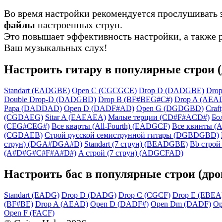
Во время настройки рекомендуется прослушивать
файлы
настроенных струн.
Это повышает эффективность настройки, а также 
Ваш музыкальных слух!
Настроить гитару в популярные строи 
Standart (EADGBE)
Open C (CGCGCE)
Drop D (DADGBE)
Dro
Double Drop-D (DADGBD)
Drop B (BF#BEG#C#)
Drop A (AEA
Papa (DADDAD)
Open D (DADF#AD)
Open G (DGDGBD)
Craft
(CGDAEG)
Sitar A (EAEAEA)
Малые терции (CD#F#ACD#)
Бо
(CEG#CEG#)
Все кварты (All-Fourth) (EADGCF)
Все квинты (Al
(CGDAEB)
Строй русской семиструнной гитары (DGBDGBD)
струн) (DGA#DGA#D)
Standart (7 струн) (BEADGBE)
Bb строй 
(A#D#G#C#F#A#D#)
A строй (7 струн) (ADGCFAD)
Настроить бас в популярные строи (дро
Standart (EADG)
Drop D (DADG)
Drop C (CGCF)
Drop E (EBEA
(BF#BE)
Drop A (AEAD)
Open D (DADF#)
Open Dm (DADF)
Op
Open F (FACF)