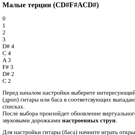
Малые терции (CD#F#ACD#)
0
1
2
3
D#
4
C
4
A
3
F#
3
D#
2
C
2
Перед началом настройки выберите интересующий
(дроп) гитары или баса в соответсвующих выпада
списках.
После выбора произойдет обновление виртуальног
звуковыми дорожками
настроенных струн
.
Для настройки гитары (баса) начните играть откр