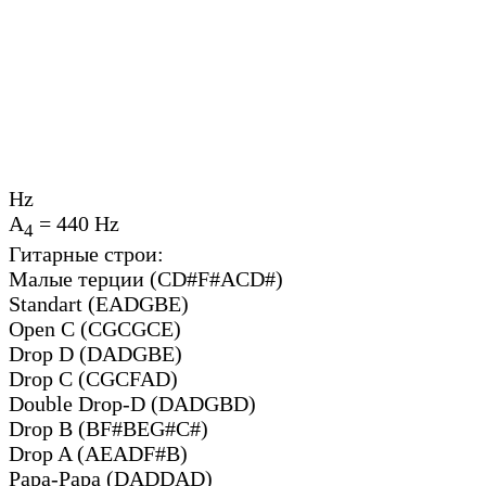
Hz
A
=
440
Hz
4
Гитарные строи:
Малые терции (CD#F#ACD#)
Standart (EADGBE)
Open C (CGCGCE)
Drop D (DADGBE)
Drop C (CGCFAD)
Double Drop-D (DADGBD)
Drop B (BF#BEG#C#)
Drop A (AEADF#B)
Papa-Papa (DADDAD)