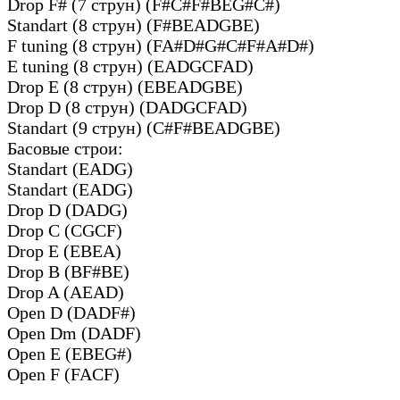
Drop F# (7 струн) (F#C#F#BEG#C#)
Standart (8 струн) (F#BEADGBE)
F tuning (8 струн) (FA#D#G#C#F#A#D#)
E tuning (8 струн) (EADGCFAD)
Drop E (8 струн) (EBEADGBE)
Drop D (8 струн) (DADGCFAD)
Standart (9 струн) (C#F#BEADGBE)
Басовые строи:
Standart (EADG)
Standart (EADG)
Drop D (DADG)
Drop C (CGCF)
Drop E (EBEA)
Drop B (BF#BE)
Drop A (AEAD)
Open D (DADF#)
Open Dm (DADF)
Open E (EBEG#)
Open F (FACF)