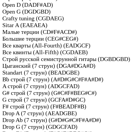
Open D (DADF#AD)
Open G (DGDGBD)
Crafty tuning (CGDAEG)
Sitar A (EAEAEA)
Малые терции (CD#F#ACD#)
Большие терции (CEG#CEG#)
Все кварты (All-Fourth) (EADGCF)
Все квинты (All-Fifth) (CGDAEB)
Строй русской семиструнной гитары (DGBDGBD)
Цыганский (7 струн) (DGA#DGA#D)
Standart (7 струн) (BEADGBE)
Bb строй (7 струн) (A#D#G#C#F#A#D#)
A строй (7 струн) (ADGCFAD)
G# строй (7 струн) (G#C#F#BEG#C#)
G строй (7 струн) (GCFA#D#GC)
F# строй (7 струн) (F#BEADF#B)
Drop A (7 струн) (AEADGBE)
Drop Ab (7 струн) (G#D#G#C#F#A#D#)
Drop G (7 струн) (GDGCFAD)