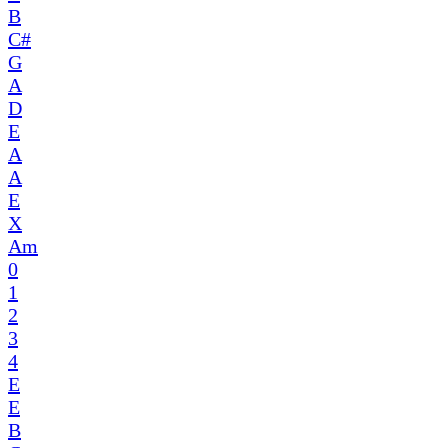
B
C#
G
A
D
E
A
A
E
X
Am
0
1
2
3
4
E
E
B