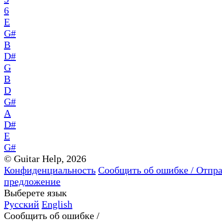
6
E
G#
B
D#
G
B
D
G#
A
D#
E
G#
© Guitar Help, 2026
Конфиденциальность
Сообщить об ошибке / Отпр
предложение
Выберете язык
Русский
English
Сообщить об ошибке /