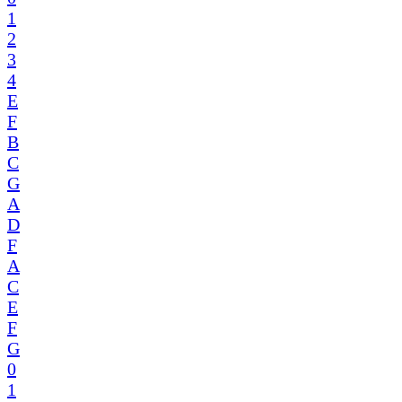
1
2
3
4
E
F
B
C
G
A
D
F
A
C
E
F
G
0
1