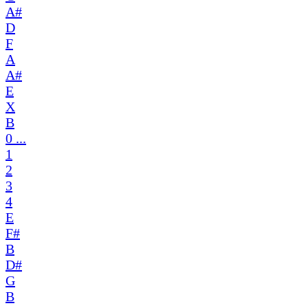
A#
D
F
A
A#
E
X
B
0 ...
1
2
3
4
E
F#
B
D#
G
B