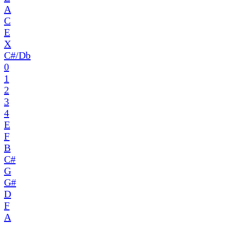
A
C
E
X
C#/Db
0
1
2
3
4
E
F
B
C#
G
G#
D
F
A