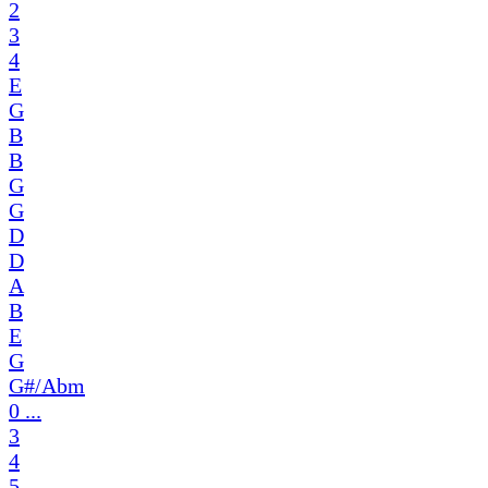
2
3
4
E
G
B
B
G
G
D
D
A
B
E
G
G#/Abm
0 ...
3
4
5