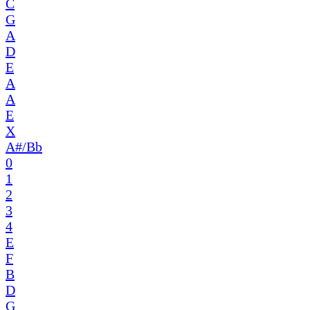
C
G
A
D
E
A
A
E
X
A#/Bb
0
1
2
3
4
E
F
B
D
G