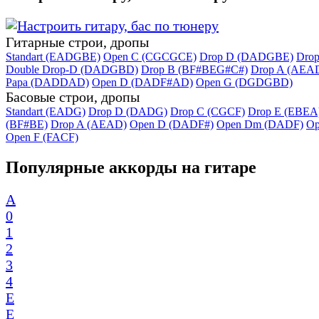
Гитарные строи, дропы
Standart (EADGBE)
Open C (CGCGCE)
Drop D (DADGBE)
Dro
Double Drop-D (DADGBD)
Drop B (BF#BEG#C#)
Drop A (AEA
Papa (DADDAD)
Open D (DADF#AD)
Open G (DGDGBD)
Басовые строи, дропы
Standart (EADG)
Drop D (DADG)
Drop C (CGCF)
Drop E (EBEA
(BF#BE)
Drop A (AEAD)
Open D (DADF#)
Open Dm (DADF)
Op
Open F (FACF)
Популярные аккорды на гитаре
A
0
1
2
3
4
E
E