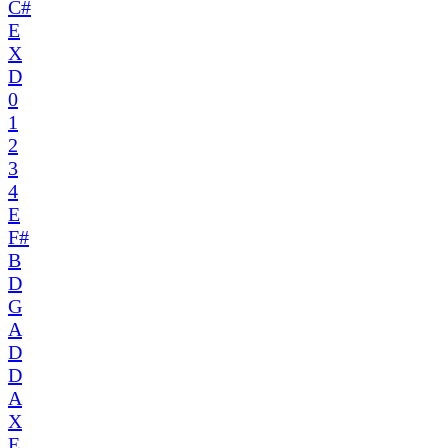
C#
E
X
D
0
1
2
3
4
E
F#
B
D
G
A
D
D
A
X
E