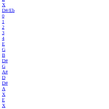
X
D#/Eb
0
1
2
3
4
E
G
B
D#
G
A#
D
D#
A
X
E
X