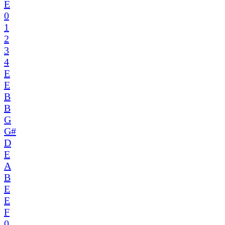
E
0
1
2
3
4
E
E
B
B
G
G#
D
E
A
B
E
E
F
0