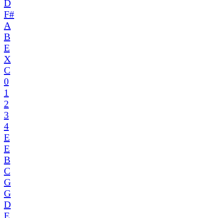
D
F#
A
B
E
X
C
0
1
2
3
4
E
E
B
C
G
G
D
E