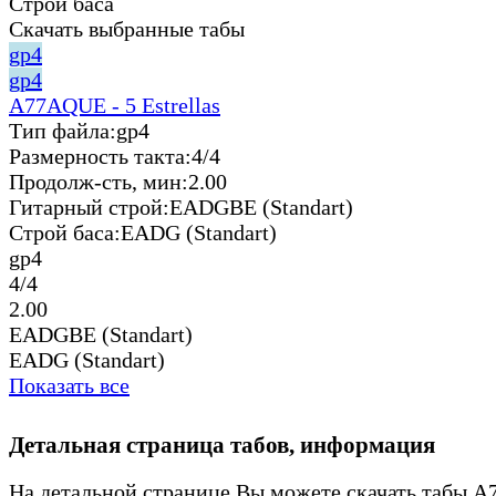
Строй баса
Скачать выбранные табы
gp4
gp4
A77AQUE - 5 Estrellas
Тип файла:
gp4
Размерность такта:
4/4
Продолж-сть, мин:
2.00
Гитарный строй:
EADGBE (Standart)
Строй баса:
EADG (Standart)
gp4
4/4
2.00
EADGBE (Standart)
EADG (Standart)
Показать все
Детальная страница табов, информация
На детальной странице Вы можете скачать табы 